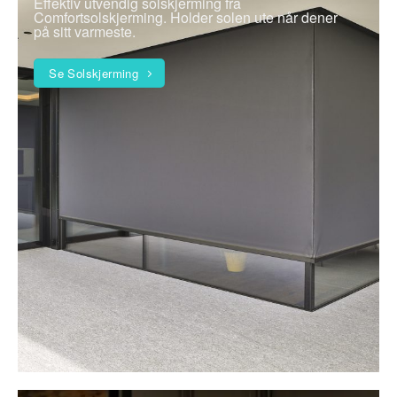
Effektiv utvendig solskjerming fra
Comfortsolskjerming. Holder solen ute når dener
på sitt varmeste.
Se Solskjerming