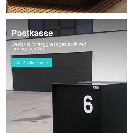
Postkasse
Designet for trygghet ogestetikk ved
inngangspartiet.
Se Postkasser