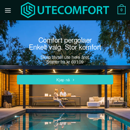
Skip
to
0
content
Comfort pergolaer
Enkelt valg. Stor komfort
Skap trivsel ute hele året.
Starter fra kr 69109
Kjøp nå