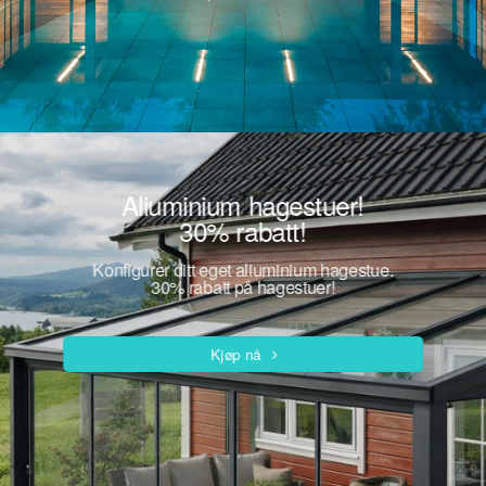
Aliuminium hagestuer!
30% rabatt!
Konfigurer ditt eget aliuminium hagestue.
30% rabatt på hagestuer!
Kjøp nå