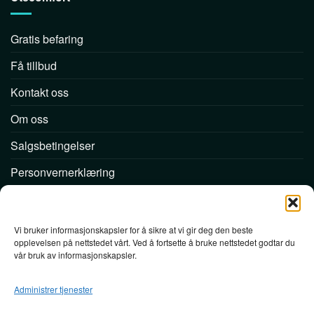
Gratis befaring
Få tillbud
Kontakt oss
Om oss
Salgsbetingelser
Personvernerklæring
Følg oss
Vi bruker informasjonskapsler for å sikre at vi gir deg den beste
opplevelsen på nettstedet vårt. Ved å fortsette å bruke nettstedet godtar du
vår bruk av informasjonskapsler.
Administrer tjenester
Utecomfort AS