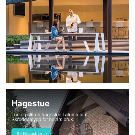
Hagestue
Lun og stilren hagestue i aluminium.
Skreddersydd for helårs bruk.
Se Hagestuer