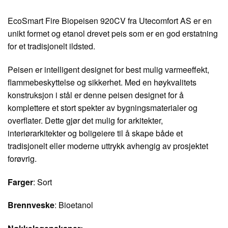
EcoSmart Fire Biopeisen 920CV fra Utecomfort AS er en
unikt formet og etanol drevet peis som er en god erstatning
for et tradisjonelt ildsted.
Peisen er intelligent designet for best mulig varmeeffekt,
flammebeskyttelse og sikkerhet. Med en høykvalitets
konstruksjon i stål er denne peisen designet for å
komplettere et stort spekter av bygningsmaterialer og
overflater. Dette gjør det mulig for arkitekter,
interiørarkitekter og boligeiere til å skape både et
tradisjonelt eller moderne uttrykk avhengig av prosjektet
forøvrig.
Farger
: Sort
Brennveske
: Bioetanol