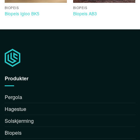
BIOPEIS
BIOPEIS
Biopeis Igloo BK5
Biopeis AB3
Produkter
Pergola
Hagestue
Solskjerming
Biopeis