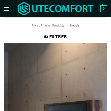
Skip
to
0
content
Privat: Private | Produkter
/
Biopeis
FILTRER