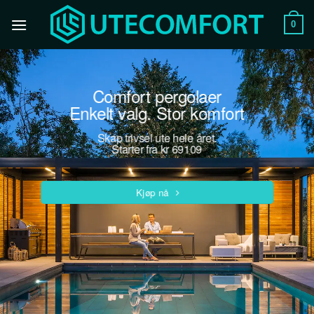
Skip
to
0
content
Comfort pergolaer
Enkelt valg. Stor komfort
Skap trivsel ute hele året.
Starter fra kr 69109
Kjøp nå