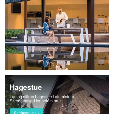
Hagestue
Lun og stilren hagestue i aluminium.
Skreddersydd for helårs bruk.
Se Hagestuer