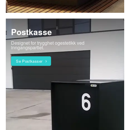
Postkasse
Designet for trygghet ogestetikk ved
inngangspartiet.
Se Postkasser