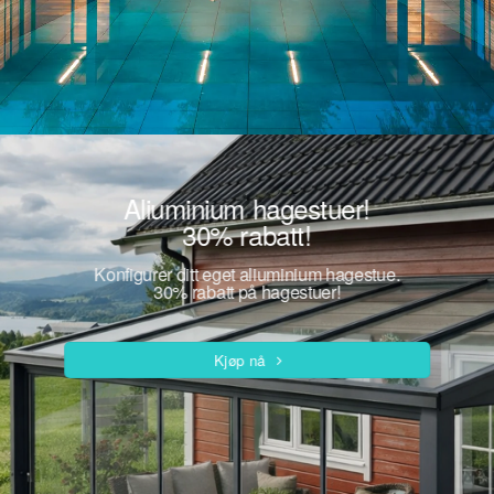
Aliuminium hagestuer!
30% rabatt!
Konfigurer ditt eget aliuminium hagestue.
30% rabatt på hagestuer!
Kjøp nå