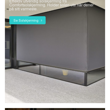
Effektiv utvendig solskjerming fra
Comfortsolskjerming. Holder solen ute når dener
på sitt varmeste.
Se Solskjerming