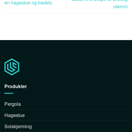
en hagestue og badstu
uterom
Produkter
Pergola
Hagestue
Solskjerming