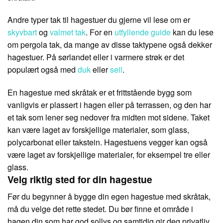
Andre typer tak til hagestuer du gjerne vil lese om er
skyvbart
og
valmet tak
. For en
utfyllende guide
kan du lese
om pergola tak, da mange av disse taktypene også dekker
hagestuer. På sørlandet eller i varmere strøk er det
populært også med
duk
eller
seil
.
En hagestue med skråtak er et frittstående bygg som
vanligvis er plassert i hagen eller på terrassen, og den har
et tak som lener seg nedover fra midten mot sidene. Taket
kan være laget av forskjellige materialer, som glass,
polycarbonat eller takstein. Hagestuens vegger kan også
være laget av forskjellige materialer, for eksempel tre eller
glass.
Velg riktig sted for din hagestue
Før du begynner å bygge din egen hagestue med skråtak,
må du velge det rette stedet. Du bør finne et område i
hagen din som har god sollys og samtidig gir deg privatliv.