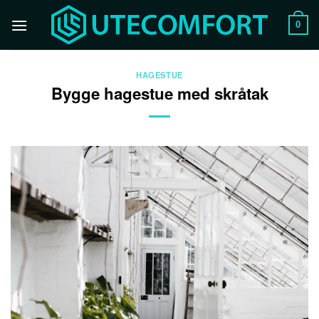
Skip
to
0
content
HAGESTUE
Bygge hagestue med skråtak