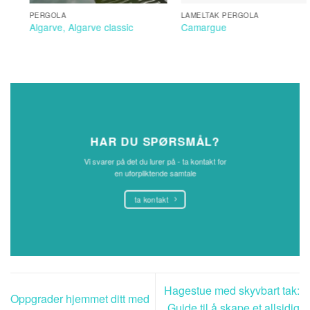
LAMELTAK PERGOLA
MARKISE PERGOLA
Camargue
Lapure
HAR DU SPØRSMÅL?
Vi svarer på det du lurer på - ta kontakt for
en uforpliktende samtale
ta kontakt
Hagestue med skyvbart tak:
Oppgrader hjemmet ditt med
Guide til å skape et allsidig