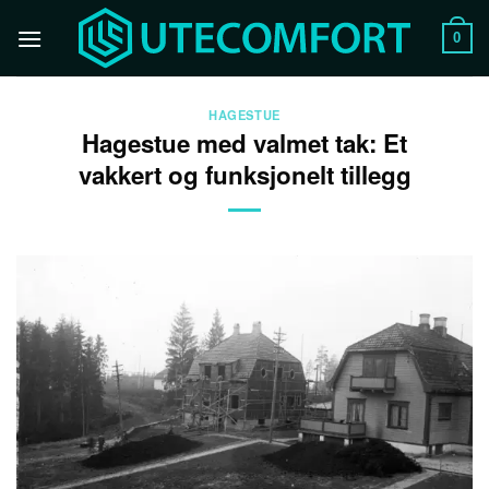
Skip
to
0
content
HAGESTUE
Hagestue med valmet tak: Et
vakkert og funksjonelt tillegg