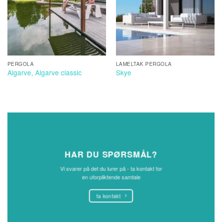
PERGOLA
LAMELTAK PERGOLA
Algarve, Algarve classic
Skye
HAR DU SPØRSMÅL?
Vi svarer på det du lurer på - ta kontakt for
en uforpliktende samtale
ta kontakt