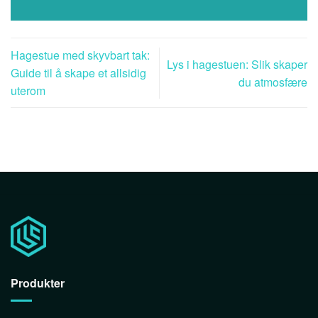
Hagestue med skyvbart tak:
Lys i hagestuen: Slik skaper
Guide til å skape et allsidig
du atmosfære
uterom
Produkter