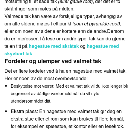
motsetning til et sadeltak
(eller gable roof)
, der det er to
skråninger som møtes på midten.
Valmede tak kan være av forskjellige typer, avhengig av
om alle sidene møtes i ett punkt
(som et pyramide-roof)
,
eller om noen av sidene er kortere enn de andre.Dersom
du er interessert i å lese om andre typer tak kan du gjerne
ta en titt på
hagestue med skråtak
og
hagestue med
skyvbart tak
.
Fordeler og ulemper ved valmet tak
Det er flere fordeler ved å ha en hagestue med valmet tak.
Her er noen av de mest overbevisende:
Beskyttelse mot været: Med et valmet tak vil du ikke lenger bli
begrenset av dårlige værforhold når du vil nyte
utendørsområdet ditt.
Ekstra plass: En hagestue med valmet tak gir deg en
ekstra stue eller et rom som kan brukes til flere formål,
for eksempel en spisestue, et kontor eller en lesekrok.