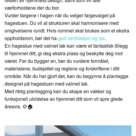
resten av hjemmets design, samt som vil tåle
værforholdene der du bor.
Vurder fargene i hagen når du velger fargevalget på
hagestuen. Du vil at strukturen skal harmonisere med
omgivelsene rundt. Hvis rommet skal brukes som et ekstra
oppholdsrom, bør det ha
god ventilasjon og lys
.
En hagestue med valmet tak kan være et fantastisk tillegg
til hjemmet ditt, gi deg ekstra plass og beskytte deg mot
været. Før du bygger en, bør du vurdere formålet,
materialene, budsjettet og reglene og forskriftene i ditt
område. Når du har gjort det, kan du begynne å planlegge
designet på hagestuen med valmet tak.
Med riktig planlegging kan du skape en vakker og
funksjonell utvidelse av hjemmet ditt som vil spre glede
åresvis. 🌻🏠