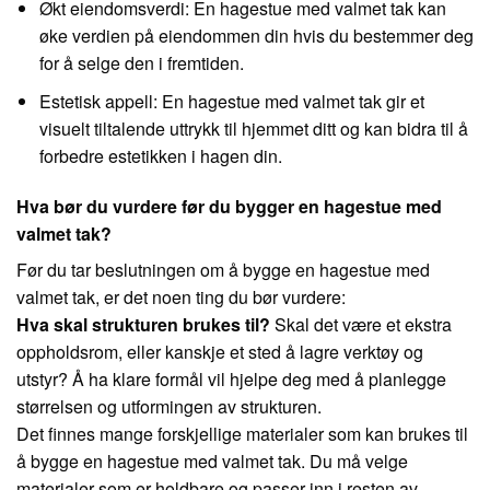
Økt eiendomsverdi: En hagestue med valmet tak kan
øke verdien på eiendommen din hvis du bestemmer deg
for å selge den i fremtiden.
Estetisk appell: En hagestue med valmet tak gir et
visuelt tiltalende uttrykk til hjemmet ditt og kan bidra til å
forbedre estetikken i hagen din.
Hva bør du vurdere før du bygger en hagestue med
valmet tak?
Før du tar beslutningen om å bygge en hagestue med
valmet tak, er det noen ting du bør vurdere:
Hva skal strukturen brukes til?
Skal det være et ekstra
oppholdsrom, eller kanskje et sted å lagre verktøy og
utstyr? Å ha klare formål vil hjelpe deg med å planlegge
størrelsen og utformingen av strukturen.
Det finnes mange forskjellige materialer som kan brukes til
å bygge en hagestue med valmet tak. Du må velge
materialer som er holdbare og passer inn i resten av