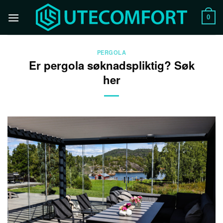
Skip
to
0
content
PERGOLA
Er pergola søknadspliktig? Søk
her