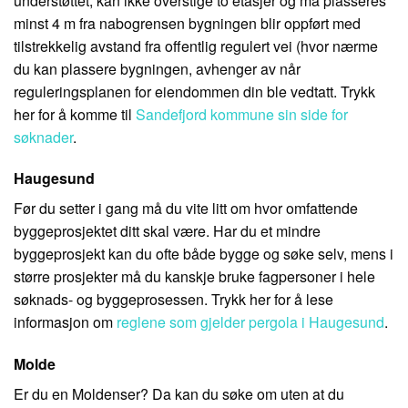
understøttet, kan ikke overstige to etasjer og må plasseres
minst 4 m fra nabogrensen bygningen blir oppført med
tilstrekkelig avstand fra offentlig regulert vei (hvor nærme
du kan plassere bygningen, avhenger av når
reguleringsplanen for eiendommen din ble vedtatt. Trykk
her for å komme til
Sandefjord kommune sin side for
søknader
.
Haugesund
Før du setter i gang må du vite litt om hvor omfattende
byggeprosjektet ditt skal være. Har du et mindre
byggeprosjekt kan du ofte både bygge og søke selv, mens i
større prosjekter må du kanskje bruke fagpersoner i hele
søknads- og byggeprosessen. Trykk her for å lese
informasjon om
reglene som gjelder pergola i Haugesund
.
Molde
Er du en Moldenser? Da kan du søke om uten at du