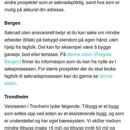
andre prosjekter som er søknadspliktig, samt hva som er
mulig på akkurat din adresse.
Bergen
Søknad uten ansvarsrett betyr at du kan søke om mindre
arbeider (tiltak) på bebygd eiendom på egen hånd, uten
hjelp fra fagfolk. Det kan for eksempel være å bygge
garasje, bod eller terrasse. På
denne siden (Pergola
Bergen)
finner du informasjon som du kan ha nytte av i
søkeprosessen. For større prosjekter der du skal bruke
fagfolk til søknadsprosessen kan du gjerne se
denne
siden
.
Trondheim
Veiviseren i Tronheim lyder følgende: Tilbygg er et bygg
som settes opp ved siden av et eksisterende bygg, og som
er understøttet og har eget bæresystem. Vi skiller mellom
mindre tilbygg (maks 15 m2) og tilbygg inntil 50 m2 og