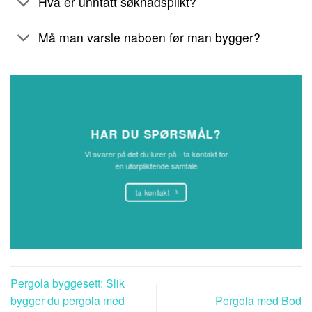
Hva er unntatt søknadsplikt?
Må man varsle naboen før man bygger?
HAR DU SPØRSMÅL?
Vi svarer på det du lurer på - ta kontakt for
en uforpliktende samtale
ta kontakt
Pergola byggesett: Slik
bygger du pergola med
Pergola med Bod