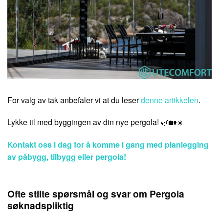
For valg av tak anbefaler vi at du leser
denne artikkelen
.
Lykke til med byggingen av din nye pergola! 🌿🏡☀️
Kontakt oss i dag for å komme i gang med planlegging
av påbygg, tilbygg eller pergola!
Ofte stilte spørsmål og svar om Pergola
søknadspliktig