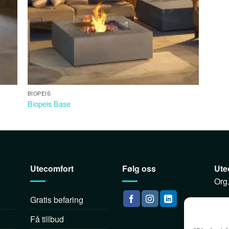
BIOPEIS
Biopeis Base
Utecomfort
Følg oss
Ute
Org
Gratis befaring
Røy
138
Få tillbud