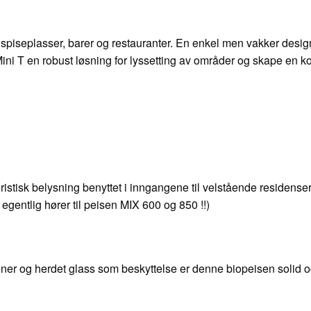
rs spiseplasser, barer og restauranter. En enkel men vakker desig
Mini T en robust løsning for lyssetting av områder og skape en k
istisk belysning benyttet i inngangene til velstående residens
egentlig hører til peisen MIX 600 og 850 !!)
renner og herdet glass som beskyttelse er denne biopeisen solid o