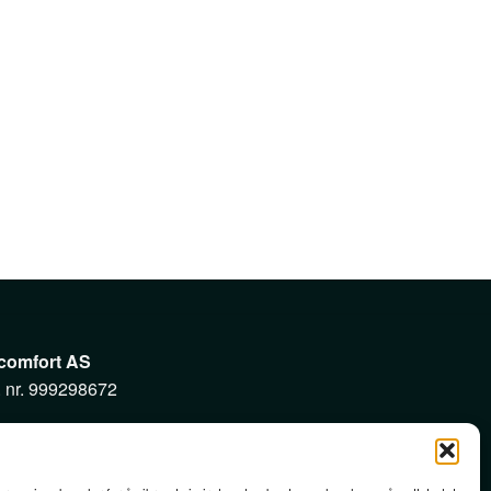
comfort AS
. nr. 999298672
kenveien 70B
6 Asker