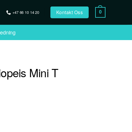
Kontakt Oss
+47 66 10 14 20
0
ledning
iopeis Mini T