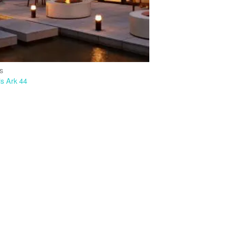
IS
is Ark 44