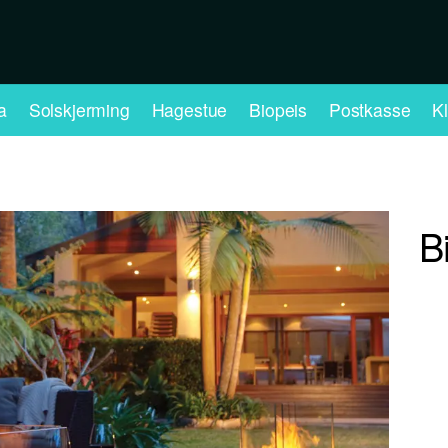
a
Solskjerming
Hagestue
Biopeis
Postkasse
K
B