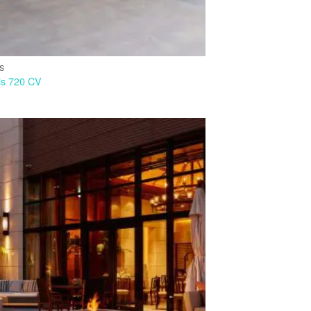
IS
is 720 CV