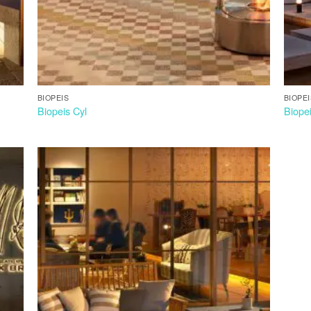
BIOPEIS
BIOPE
Biopeis Cyl
Biope