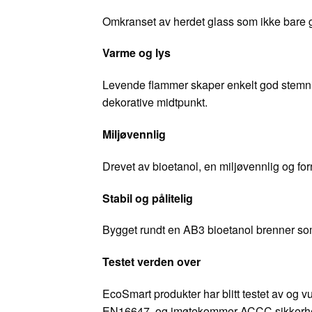
Omkranset av herdet glass som ikke bare gi
Varme og lys
Levende flammer skaper enkelt god stemnin
dekorative midtpunkt.
Miljøvennlig
Drevet av bioetanol, en miljøvennlig og for
Stabil og pålitelig
Bygget rundt en AB3 bioetanol brenner som g
Testet verden over
EcoSmart produkter har blitt testet av og v
EN16647, og imøtekommer ACCC sikkerhets