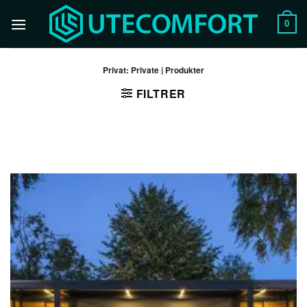
Skip
to
0
content
Privat: Private | Produkter
FILTRER